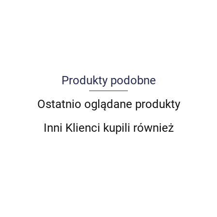
Produkty podobne
Allegro_panel.ImageData
Ostatnio oglądane produkty
Inni Klienci kupili również