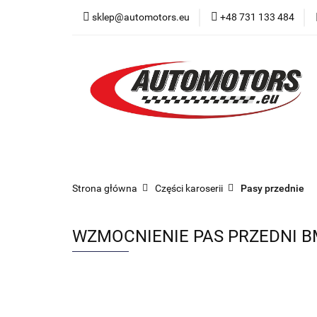
sklep@automotors.eu
+48 731 133 484
Części samochodo
Car audio
Now
Części samochodowe
Części karoserii
Strona główna
Części karoserii
Pasy przednie
WZMOCNIENIE PAS PRZEDNI BM