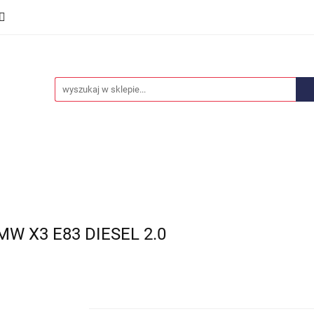
we
Części karoserii
Opony i felgi
Wyposażenie i
ości
Promocje
Opony i felgi
Wyposażenie i akcesoria
Car audio
W X3 E83 DIESEL 2.0