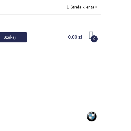
Strefa klienta
 akcesoria
Zaloguj się
Zarejestruj się
0,00 zł
0
Dodaj zgłoszenie
Nowości
Promocje