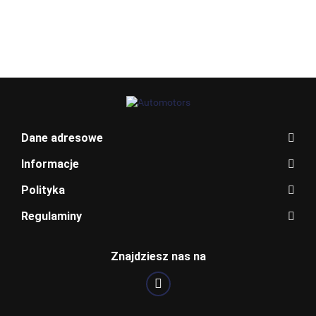
TYPE 7W93-
31357756AA
55534375
10D893-AB
BLAUPUNKT
Dane adresowe
Informacje
Polityka
Regulaminy
BOSCH
Znajdziesz nas na