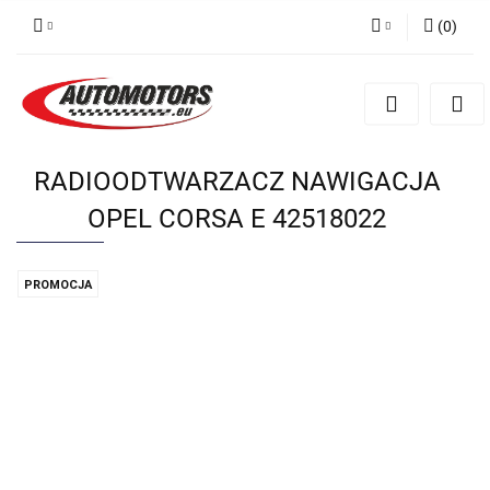
(
0
)
Zaloguj się
Zarejestruj się
Dodaj zgłoszenie
RADIOODTWARZACZ NAWIGACJA
OPEL CORSA E 42518022
PROMOCJA