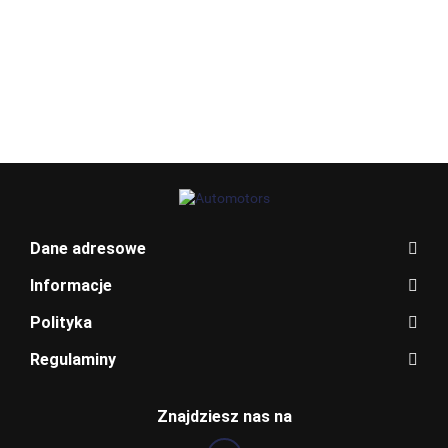
BMW 2 F45
299.00
399.00
399.00
399.00
CF6N-
CROSSLAND
CROSSLA
JUKE F15
6820526
18C815-HK
X
X
25915BX80B
31357756AA
555343750
55534375
BLAUPUNKT
Dane adresowe
Informacje
Polityka
Regulaminy
BOSCH
Znajdziesz nas na