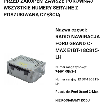
PRZED ZAKUPEM ZAWSZE PORÓWNAJ
WSZYSTKIE NUMERY SERYJNE Z
POSZUKIWANĄ CZĘŚCIĄ
Nazwa części:
RADIO NAWIGACJA
FORD GRAND C-
MAX E1BT-18C815-
LH
Numer magazynowy:
74691/5D/3-4
Numer seryjny:
E1BT-18C815-
LH
Pasuje do:
Ford
Grand C-Max
NIE POSIADAMY KODU