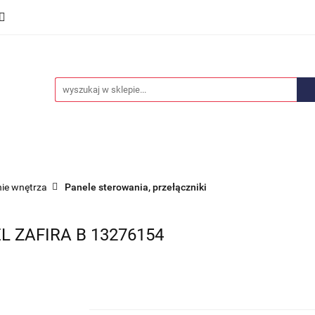
we
Części karoserii
Opony i felgi
Wyposażenie i
ości
Promocje
Opony i felgi
Wyposażenie i akcesoria
Car audio
ie wnętrza
Panele sterowania, przełączniki
 ZAFIRA B 13276154