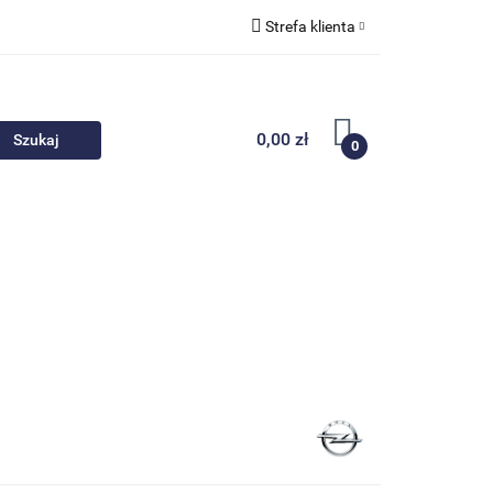
Strefa klienta
 akcesoria
Zaloguj się
Zarejestruj się
0,00 zł
0
Dodaj zgłoszenie
Nowości
Promocje