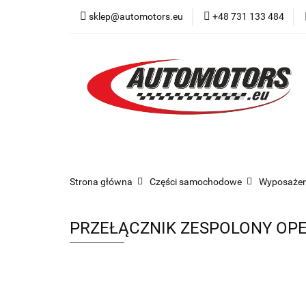
sklep@automotors.eu
+48 731 133 484
Części samochodo
Car audio
Now
Części samochodowe
Części karoserii
Strona główna
Części samochodowe
Wyposażen
PRZEŁĄCZNIK ZESPOLONY OPEL