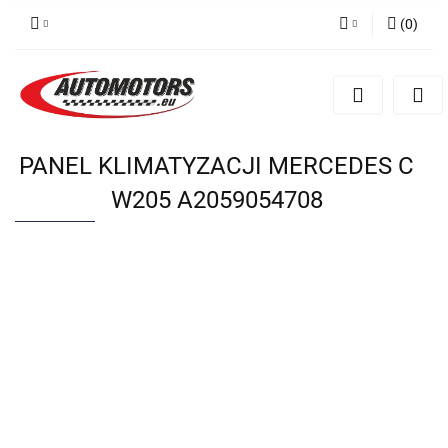
(
0
)
Zaloguj się
Zarejestruj się
Dodaj zgłoszenie
PANEL KLIMATYZACJI MERCEDES C
W205 A2059054708