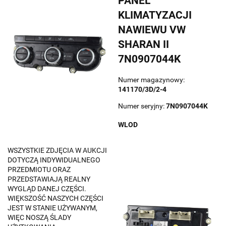
PANEL
KLIMATYZACJI
NAWIEWU VW
SHARAN II
7N0907044K
Numer magazynowy:
141170/3D/2-4
Numer seryjny:
7N0907044K
WLOD
WSZYSTKIE ZDJĘCIA W AUKCJI
DOTYCZĄ INDYWIDUALNEGO
PRZEDMIOTU ORAZ
PRZEDSTAWIAJĄ REALNY
WYGLĄD DANEJ CZĘŚCI.
WIĘKSZOŚĆ NASZYCH CZĘŚCI
JEST W STANIE UŻYWANYM,
WIĘC NOSZĄ ŚLADY