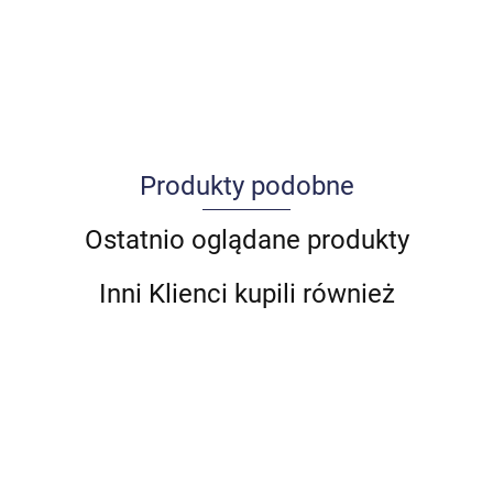
Produkty podobne
Allegro_panel.ImageData
Ostatnio oglądane produkty
Inni Klienci kupili również