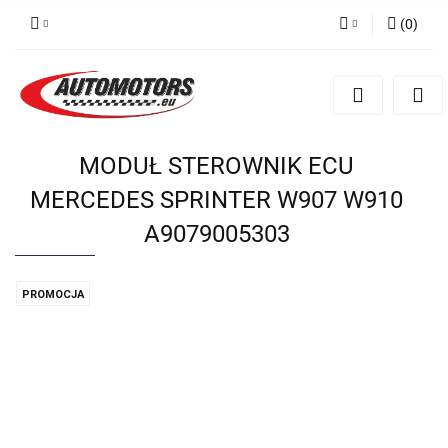
(
0
)
Zaloguj się
Zarejestruj się
Dodaj zgłoszenie
MODUŁ STEROWNIK ECU
MERCEDES SPRINTER W907 W910
A9079005303
PROMOCJA