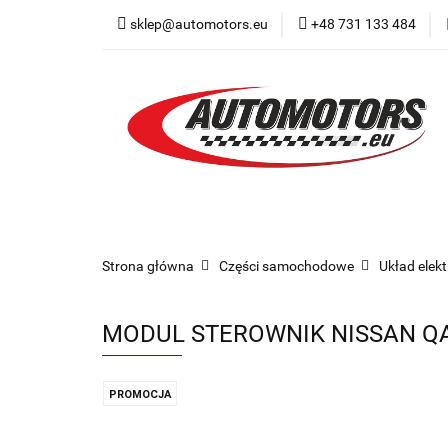
sklep@automotors.eu
+48 731 133 484
Części samochodo
Car audio
Now
Części samochodowe
Części karoserii
Strona główna
Części samochodowe
Układ elek
MODUL STEROWNIK NISSAN QAS
PROMOCJA