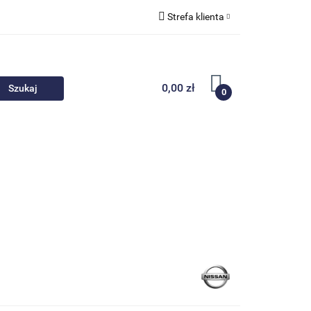
Strefa klienta
 akcesoria
Zaloguj się
Zarejestruj się
0,00 zł
0
Dodaj zgłoszenie
Nowości
Promocje