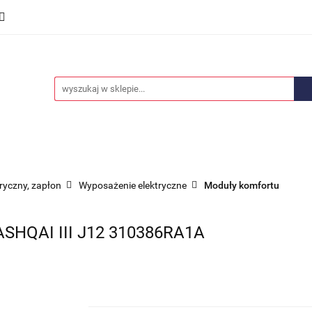
we
Części karoserii
Opony i felgi
Wyposażenie i
ości
Promocje
Opony i felgi
Wyposażenie i akcesoria
Car audio
tryczny, zapłon
Wyposażenie elektryczne
Moduły komfortu
HQAI III J12 310386RA1A