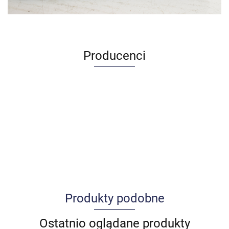
Producenci
Produkty podobne
Allegro_panel.ImageData
Ostatnio oglądane produkty