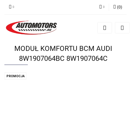
(
0
)
Zaloguj się
Zarejestruj się
Dodaj zgłoszenie
MODUŁ KOMFORTU BCM AUDI
8W1907064BC 8W1907064C
PROMOCJA