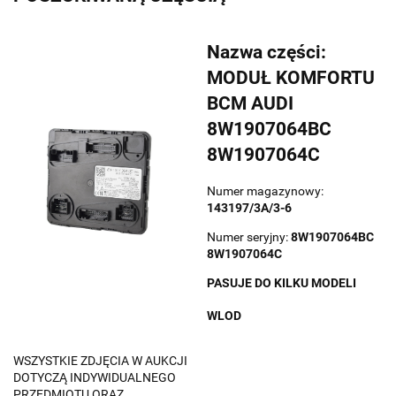
Nazwa części:
MODUŁ KOMFORTU
BCM AUDI
8W1907064BC
8W1907064C
Numer magazynowy:
143197/3A/3-6
Numer seryjny:
8W1907064BC
8W1907064C
PASUJE DO KILKU MODELI
WLOD
WSZYSTKIE ZDJĘCIA W AUKCJI
DOTYCZĄ INDYWIDUALNEGO
PRZEDMIOTU ORAZ