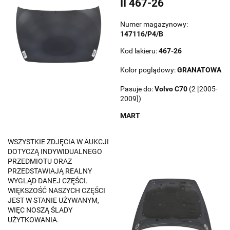
II 467-26
Numer magazynowy:
147116/P4/B
Kod lakieru:
467-26
Kolor poglądowy:
GRANATOWA
Pasuje do:
Volvo
C70
(2 [2005-
2009])
MART
WSZYSTKIE ZDJĘCIA W AUKCJI
DOTYCZĄ INDYWIDUALNEGO
PRZEDMIOTU ORAZ
PRZEDSTAWIAJĄ REALNY
WYGLĄD DANEJ CZĘŚCI.
WIĘKSZOŚĆ NASZYCH CZĘŚCI
JEST W STANIE UŻYWANYM,
WIĘC NOSZĄ ŚLADY
UŻYTKOWANIA.