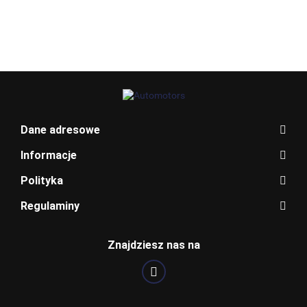
ROMEO
ROMEO
ROMEO
8P II
8P LY3J
B6 LZ5
147 GT
MITO
MITO 805
MAŁY
MAŁY
289/A
GRILL
GRIL
BLAUPUNKT
Dane adresowe
Informacje
Polityka
Regulaminy
Znajdziesz nas na
BOSCH