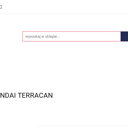
we
Części karoserii
Opony i felgi
Wyposażenie i
ości
Promocje
Opony i felgi
Wyposażenie i akcesoria
Car audio
UNDAI TERRACAN