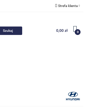
Strefa klienta
 akcesoria
Zaloguj się
Zarejestruj się
0,00 zł
0
Dodaj zgłoszenie
Nowości
Promocje