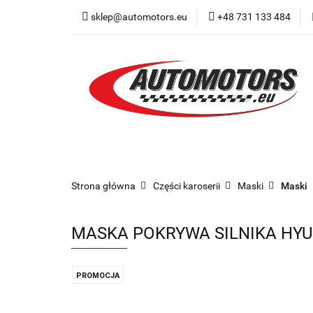
sklep@automotors.eu
+48 731 133 484
Części samochodo
Car audio
Now
Części samochodowe
Części karoserii
Strona główna
Części karoserii
Maski
Maski
MASKA POKRYWA SILNIKA HY
PROMOCJA