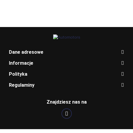
147 GT
MITO
MITO 805
CABRIO
289/A
LZ9Y
BLAUPUNKT
Dane adresowe
Informacje
Polityka
Regulaminy
Znajdziesz nas na
BOSCH