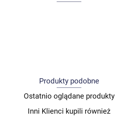
Produkty podobne
Allegro_panel.ImageData
Ostatnio oglądane produkty
Inni Klienci kupili również