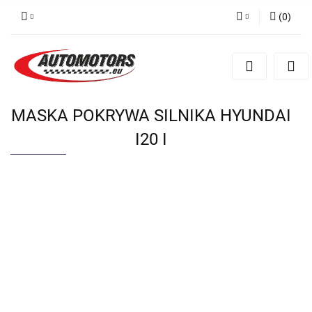
(
0
)
Zaloguj się
Zarejestruj się
Dodaj zgłoszenie
MASKA POKRYWA SILNIKA HYUNDAI
I20 I