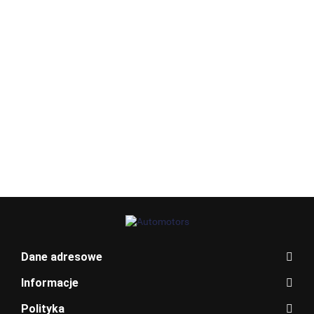
MASKA
MASKA
MASKA
MASKA
MASKA
MASKA
POKRYWA
POKRYWA
POKRYWA
POKRYWA
POKRYWA
POKRY
BENTLEY
SILNIKA
SILNIKA
SILNIKA
SILNIKA
SILNIKA
SILNIKA
349.00
349.00
299.00
349.00
299.00
299.00
ALFA
ALFA
AUDI A4
AUDI A4
AUDI TT
BMW X
ROMEO
ROMEO
B6 LZ5W
B7
8N
E83
MITO
MITO 805
CABRIO
289/A
LZ9Y
BLAUPUNKT
Dane adresowe
Informacje
Polityka