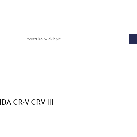
we
Części karoserii
Opony i felgi
Wyposażenie i
ości
Promocje
Opony i felgi
Wyposażenie i akcesoria
Car audio
A CR-V CRV III