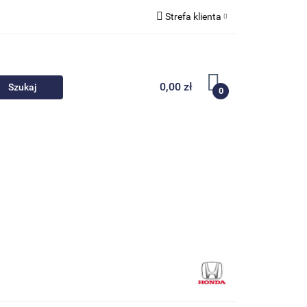
Strefa klienta
 akcesoria
Zaloguj się
Zarejestruj się
0,00 zł
0
Dodaj zgłoszenie
Nowości
Promocje