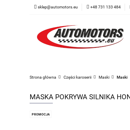
sklep@automotors.eu
+48 731 133 484
Części samochodo
Car audio
Now
Części samochodowe
Części karoserii
Strona główna
Części karoserii
Maski
Maski
MASKA POKRYWA SILNIKA HOND
PROMOCJA