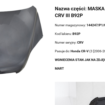
Nazwa części: MASK
CRV III B92P
Numer magazynowy:
144247/P1/
Kod lakieru:
B92P
Numer seryjny:
CRV
Pasuje do:
Honda
CR-V
(3 [2006-2
WGNIECENIA STAN JAK NA ZDJĘ
MART