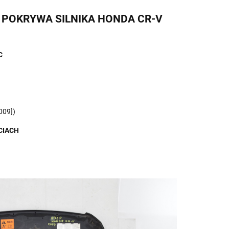
A POKRYWA SILNIKA HONDA CR-V
C
009])
CIACH