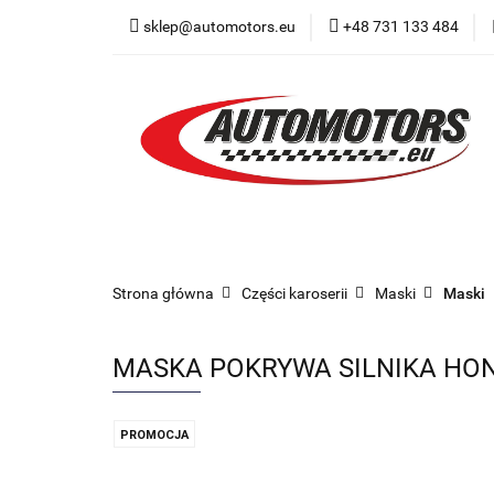
sklep@automotors.eu
+48 731 133 484
Części samochodo
Car audio
Now
Części samochodowe
Części karoserii
Strona główna
Części karoserii
Maski
Maski
MASKA POKRYWA SILNIKA HOND
PROMOCJA