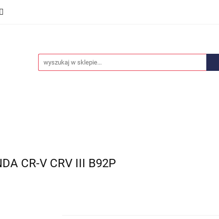
we
Części karoserii
Opony i felgi
Wyposażenie i
ości
Promocje
Opony i felgi
Wyposażenie i akcesoria
Car audio
A CR-V CRV III B92P