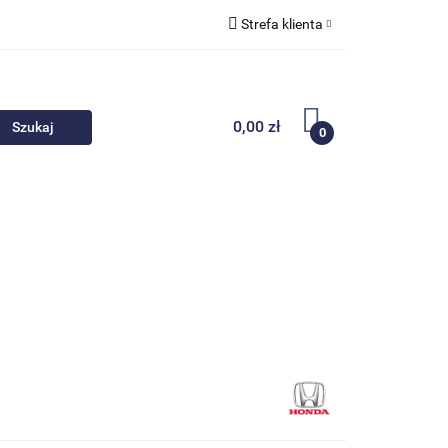
Strefa klienta
 akcesoria
Zaloguj się
Zarejestruj się
0,00 zł
0
Dodaj zgłoszenie
Nowości
Promocje