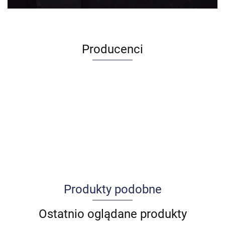
Producenci
Produkty podobne
Allegro_panel.ImageData
Ostatnio oglądane produkty