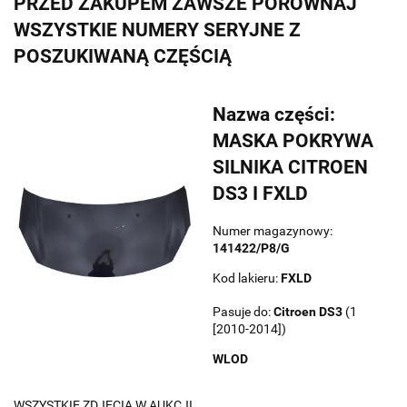
PRZED ZAKUPEM ZAWSZE PORÓWNAJ
WSZYSTKIE NUMERY SERYJNE Z
POSZUKIWANĄ CZĘŚCIĄ
Nazwa części:
MASKA POKRYWA
SILNIKA CITROEN
DS3 I FXLD
Numer magazynowy:
141422/P8/G
Kod lakieru:
FXLD
Pasuje do:
Citroen
DS3
(1
[2010-2014])
WLOD
WSZYSTKIE ZDJĘCIA W AUKCJI