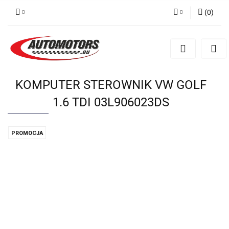
(
0
)
Zaloguj się
Zarejestruj się
Dodaj zgłoszenie
KOMPUTER STEROWNIK VW GOLF
1.6 TDI 03L906023DS
PROMOCJA