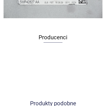
Producenci
Produkty podobne
Allegro_panel.ImageData