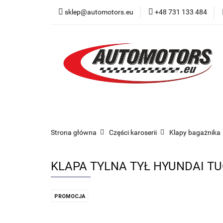
sklep@automotors.eu
+48 731 133 484
Części samochodo
Car audio
Now
Części samochodowe
Części karoserii
Strona główna
Części karoserii
Klapy bagażnika
KLAPA TYLNA TYŁ HYUNDAI TU
PROMOCJA