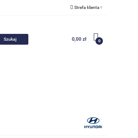
Strefa klienta
 akcesoria
Zaloguj się
Zarejestruj się
0,00 zł
0
Dodaj zgłoszenie
Nowości
Promocje