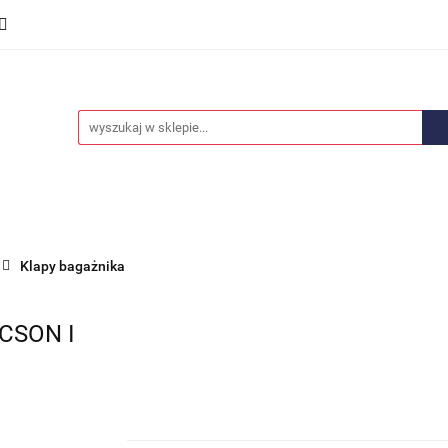
we
Części karoserii
Opony i felgi
Wyposażenie i
ości
Promocje
Opony i felgi
Wyposażenie i akcesoria
Car audio
Klapy bagażnika
CSON I