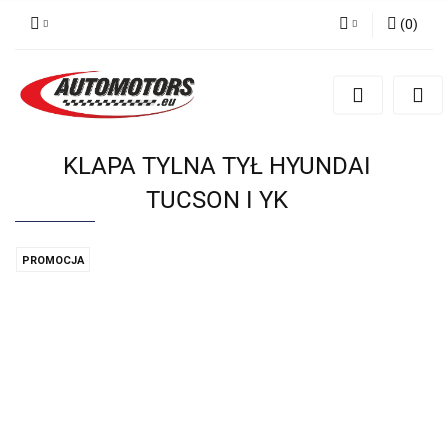
(
0
)
Zaloguj się
Zarejestruj się
Dodaj zgłoszenie
KLAPA TYLNA TYŁ HYUNDAI
TUCSON I YK
PROMOCJA