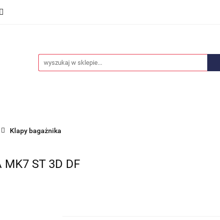
we
Części karoserii
Opony i felgi
Wyposażenie i
ości
Promocje
Opony i felgi
Wyposażenie i akcesoria
Car audio
Klapy bagażnika
 MK7 ST 3D DF