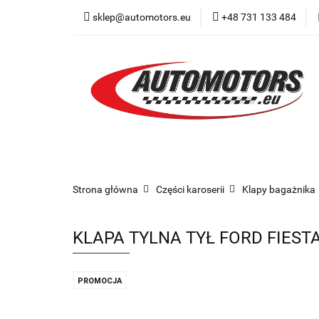
sklep@automotors.eu
+48 731 133 484
Części samochodo
Car audio
Now
Części samochodowe
Części karoserii
Strona główna
Części karoserii
Klapy bagażnika
KLAPA TYLNA TYŁ FORD FIESTA
PROMOCJA