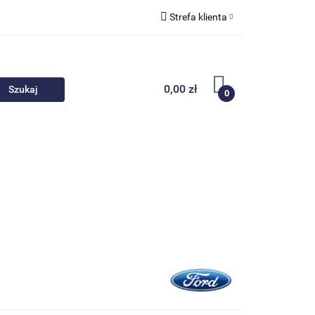
Strefa klienta
 akcesoria
Zaloguj się
Zarejestruj się
0,00 zł
0
Dodaj zgłoszenie
Nowości
Promocje