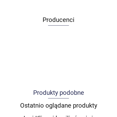
Producenci
Produkty podobne
Allegro_panel.ImageData
Ostatnio oglądane produkty