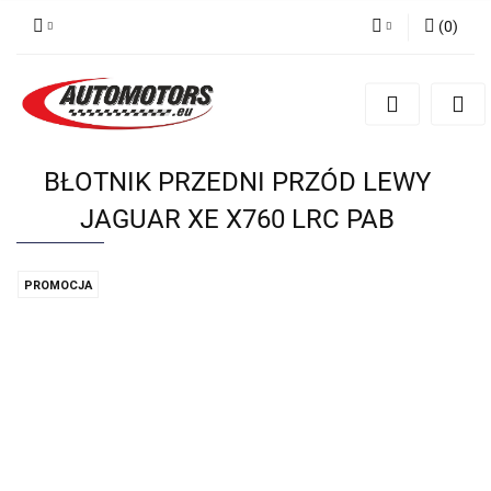
(
0
)
Zaloguj się
Zarejestruj się
Dodaj zgłoszenie
BŁOTNIK PRZEDNI PRZÓD LEWY
JAGUAR XE X760 LRC PAB
PROMOCJA