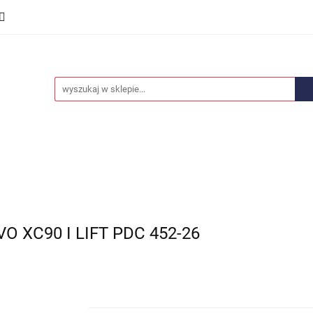
we
Części karoserii
Opony i felgi
Wyposażenie i
ości
Promocje
Opony i felgi
Wyposażenie i akcesoria
Car audio
 XC90 I LIFT PDC 452-26