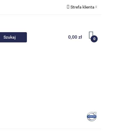
Strefa klienta
 akcesoria
Zaloguj się
Zarejestruj się
0,00 zł
0
Dodaj zgłoszenie
Nowości
Promocje