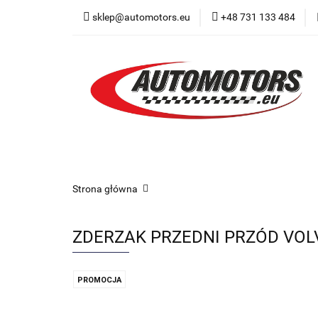
sklep@automotors.eu
+48 731 133 484
Części samochodo
Car audio
Now
Części samochodowe
Części karoserii
Strona główna
ZDERZAK PRZEDNI PRZÓD VOLVO
PROMOCJA