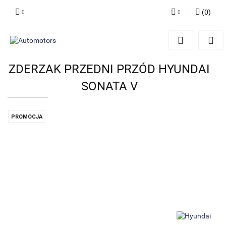
(
0
)
Zaloguj się
Zarejestruj się
ZDERZAK PRZEDNI PRZÓD HYUNDAI
Dodaj zgłoszenie
SONATA V
PROMOCJA