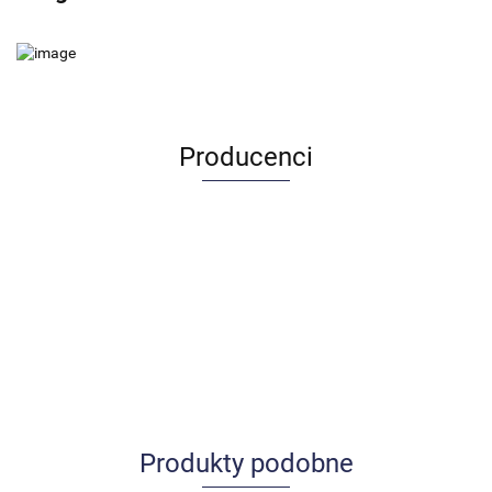
Producenci
Produkty podobne
Allegro_panel.ImageData