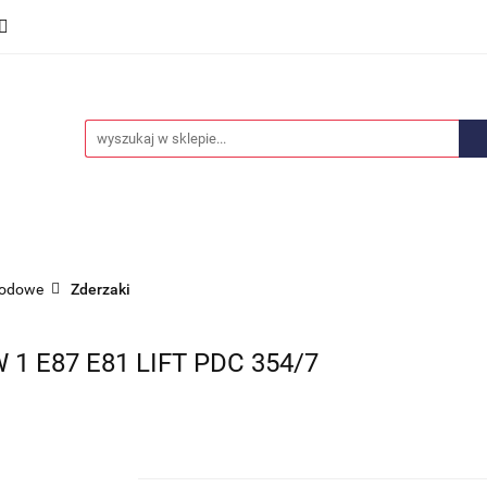
we
Części karoserii
Opony i felgi
Wyposażenie i
ości
Promocje
Opony i felgi
Wyposażenie i akcesoria
Car audio
hodowe
Zderzaki
 E87 E81 LIFT PDC 354/7