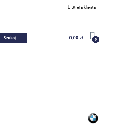
Strefa klienta
 akcesoria
Zaloguj się
Zarejestruj się
0,00 zł
0
Dodaj zgłoszenie
Nowości
Promocje