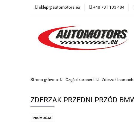
sklep@automotors.eu
+48 731 133 484
Części samochodo
Car audio
Now
Części samochodowe
Części karoserii
Strona główna
Części karoserii
Zderzaki samoc
ZDERZAK PRZEDNI PRZÓD BMW 1
PROMOCJA