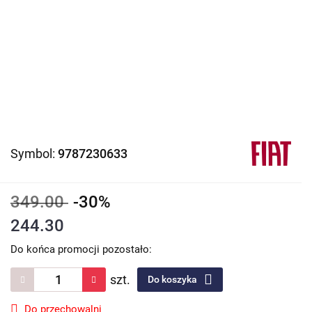
Symbol:
9787230633
349.00
-30%
244.30
Do końca promocji pozostało:
szt.
Do koszyka
Do przechowalni