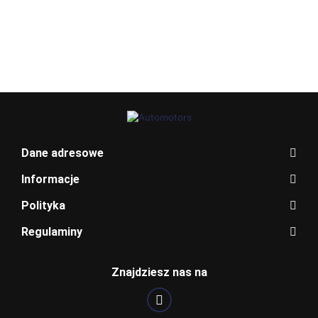
BENZYNA
QUATTROPORTE
AVENSIS T27
314.30
V 5
BLAUPUNKT
Dane adresowe
Informacje
Polityka
Regulaminy
BOSCH
Znajdziesz nas na