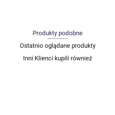
Produkty podobne
Allegro_panel.ImageData
Ostatnio oglądane produkty
Inni Klienci kupili również
BENTLEY
WZMOCNIENIE
WZMOCNIENIE
WZMOCNIENI