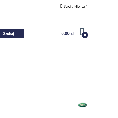
Strefa klienta
 akcesoria
Zaloguj się
Zarejestruj się
0,00 zł
0
Dodaj zgłoszenie
Nowości
Promocje