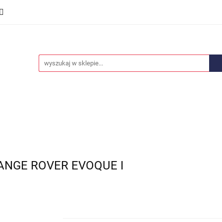
we
Części karoserii
Opony i felgi
Wyposażenie i
ości
Promocje
Opony i felgi
Wyposażenie i akcesoria
Car audio
ANGE ROVER EVOQUE I