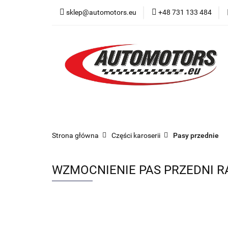
sklep@automotors.eu
+48 731 133 484
Części samochodo
Car audio
Now
Części samochodowe
Części karoserii
Strona główna
Części karoserii
Pasy przednie
WZMOCNIENIE PAS PRZEDNI R