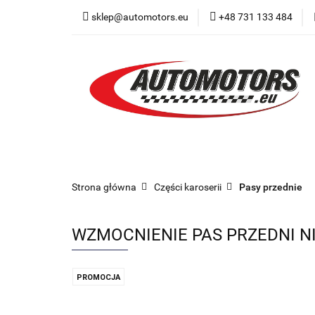
sklep@automotors.eu
+48 731 133 484
Części samochodo
Car audio
Now
Części samochodowe
Części karoserii
Strona główna
Części karoserii
Pasy przednie
WZMOCNIENIE PAS PRZEDNI NI
PROMOCJA