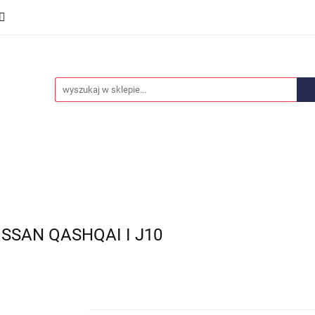
we
Części karoserii
Opony i felgi
Wyposażenie i
ości
Promocje
Opony i felgi
Wyposażenie i akcesoria
Car audio
SSAN QASHQAI I J10