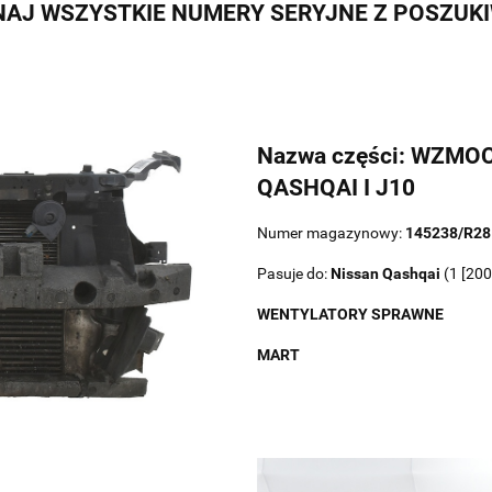
AJ WSZYSTKIE NUMERY SERYJNE Z POSZUK
Nazwa części: WZMO
QASHQAI I J10
Numer magazynowy:
145238/R28
Pasuje do:
Nissan
Qashqai
(1 [200
WENTYLATORY SPRAWNE
MART