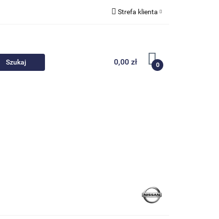
Strefa klienta
 akcesoria
Zaloguj się
Zarejestruj się
0,00 zł
0
Dodaj zgłoszenie
Nowości
Promocje