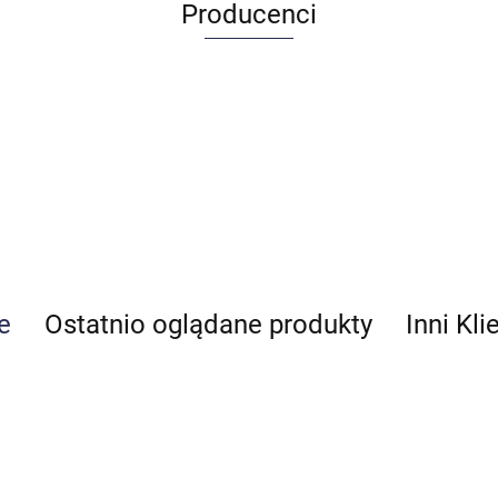
Producenci
e
Ostatnio oglądane produkty
Inni Kli
Allegro_panel.ImageData