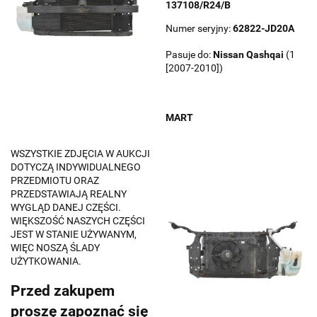
137108/R24/B
Numer seryjny:
62822-JD20A
Pasuje do:
Nissan
Qashqai
(1
[2007-2010])
MART
WSZYSTKIE ZDJĘCIA W AUKCJI
DOTYCZĄ INDYWIDUALNEGO
PRZEDMIOTU ORAZ
PRZEDSTAWIAJĄ REALNY
WYGLĄD DANEJ CZĘŚCI.
WIĘKSZOŚĆ NASZYCH CZĘŚCI
JEST W STANIE UŻYWANYM,
WIĘC NOSZĄ ŚLADY
UŻYTKOWANIA.
Przed zakupem
proszę zapoznać się