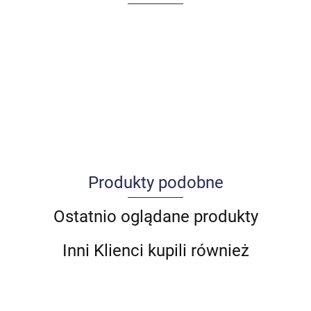
Produkty podobne
Allegro_panel.ImageData
Ostatnio oglądane produkty
Inni Klienci kupili również