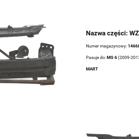
Nazwa części: W
Numer magazynowy:
1466
Pasuje do:
MG
6
(2009-201
MART