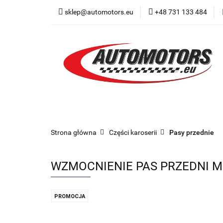
sklep@automotors.eu
+48 731 133 484
Części samochodo
Car audio
Now
Części samochodowe
Części karoserii
Strona główna
Części karoserii
Pasy przednie
WZMOCNIENIE PAS PRZEDNI M
PROMOCJA