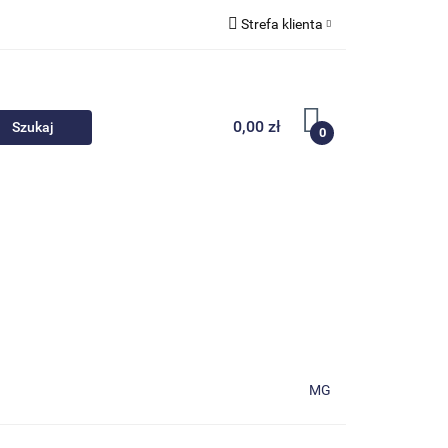
Strefa klienta
 akcesoria
Zaloguj się
Zarejestruj się
0,00 zł
0
Dodaj zgłoszenie
Nowości
Promocje
MG