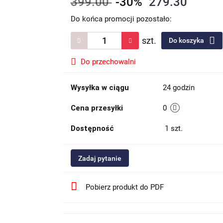
399.00
-30%
279.30
Do końca promocji pozostało:
szt.
Do koszyka
Do przechowalni
Wysyłka w ciągu
24 godzin
Cena przesyłki
0
Dostępność
1
szt.
Zadaj pytanie
Pobierz produkt do PDF