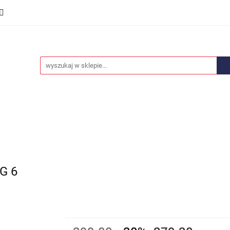
we
Części karoserii
Opony i felgi
Wyposażenie i
ości
Promocje
Opony i felgi
Wyposażenie i akcesoria
Car audio
G 6