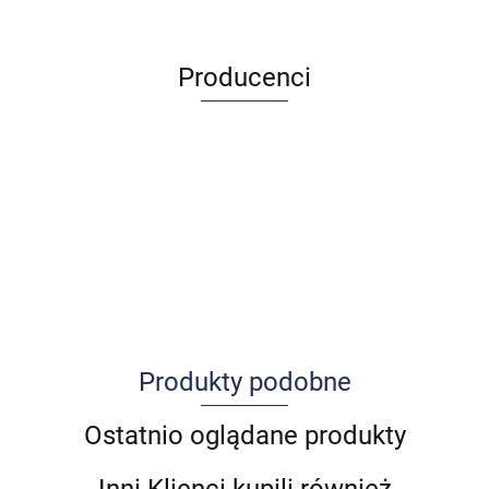
Producenci
Produkty podobne
Allegro_panel.ImageData
Ostatnio oglądane produkty
Inni Klienci kupili również