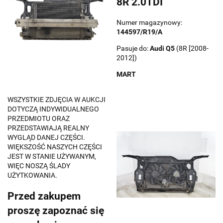
8R 2.0TDI
Numer magazynowy:
144597/R19/A
Pasuje do:
Audi
Q5
(8R [2008-
2012])
MART
WSZYSTKIE ZDJĘCIA W AUKCJI
DOTYCZĄ INDYWIDUALNEGO
PRZEDMIOTU ORAZ
PRZEDSTAWIAJĄ REALNY
WYGLĄD DANEJ CZĘŚCI.
WIĘKSZOŚĆ NASZYCH CZĘŚCI
JEST W STANIE UŻYWANYM,
WIĘC NOSZĄ ŚLADY
UŻYTKOWANIA.
Przed zakupem
proszę zapoznać się