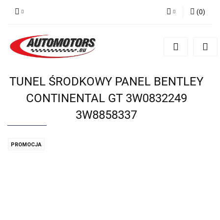
(
0
)
Zaloguj się
Zarejestruj się
Dodaj zgłoszenie
TUNEL ŚRODKOWY PANEL BENTLEY
CONTINENTAL GT 3W0832249
3W8858337
PROMOCJA