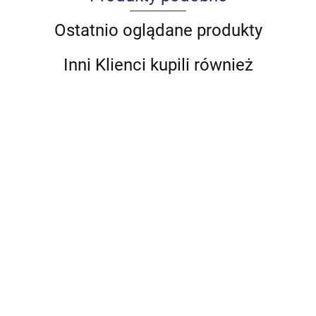
Allegro_panel.ImageData
Ostatnio oglądane produkty
Inni Klienci kupili również
BENTLEY
STABILIZATOR ŁĄCZNIK
TYLNY TYŁ BMW 1 E87