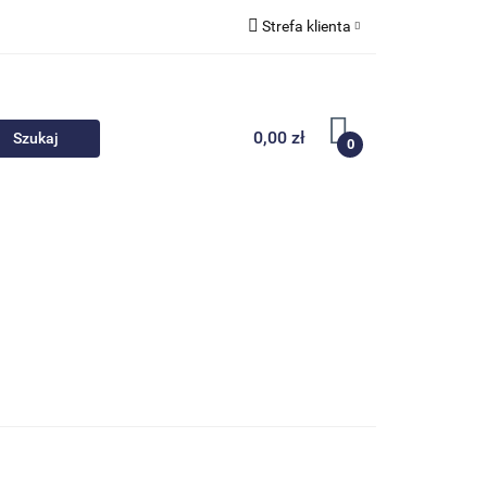
Strefa klienta
 akcesoria
Zaloguj się
Zarejestruj się
0,00 zł
0
Dodaj zgłoszenie
Nowości
Promocje