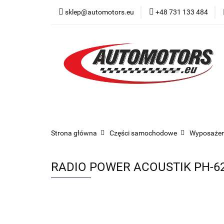
sklep@automotors.eu
+48 731 133 484
Części samochodo
Car audio
Now
Części samochodowe
Części karoserii
Strona główna
Części samochodowe
Wyposażen
RADIO POWER ACOUSTIK PH-6