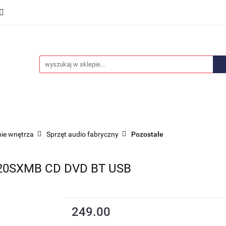
we
Części karoserii
Opony i felgi
Wyposażenie i
ości
Promocje
Opony i felgi
Wyposażenie i akcesoria
Car audio
ie wnętrza
Sprzęt audio fabryczny
Pozostałe
20SXMB CD DVD BT USB
249.00