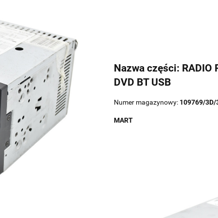
Nazwa części: RADI
DVD BT USB
Numer magazynowy:
109769/3D/
MART