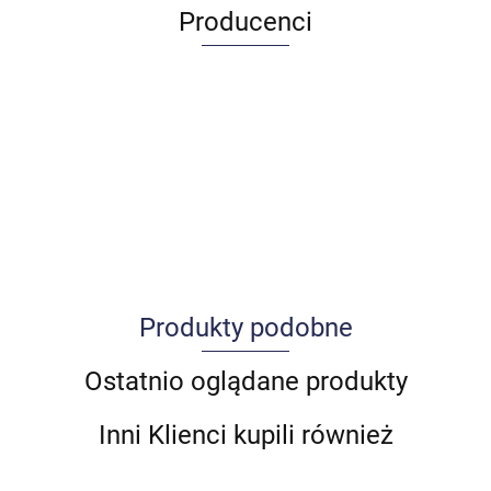
Producenci
Produkty podobne
Allegro_panel.ImageData
Ostatnio oglądane produkty
Inni Klienci kupili również