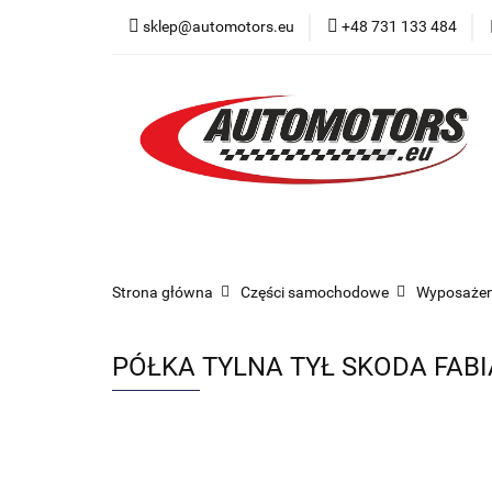
sklep@automotors.eu
+48 731 133 484
Części samochodo
Car audio
Now
Części samochodowe
Części karoserii
Strona główna
Części samochodowe
Wyposażen
PÓŁKA TYLNA TYŁ SKODA FABIA