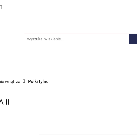
we
Części karoserii
Opony i felgi
Wyposażenie i
ości
Promocje
Opony i felgi
Wyposażenie i akcesoria
Car audio
ie wnętrza
Półki tylne
 II