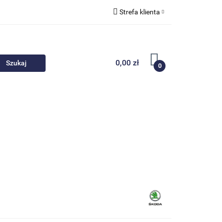
Strefa klienta
 akcesoria
Zaloguj się
Zarejestruj się
0,00 zł
0
Dodaj zgłoszenie
Nowości
Promocje