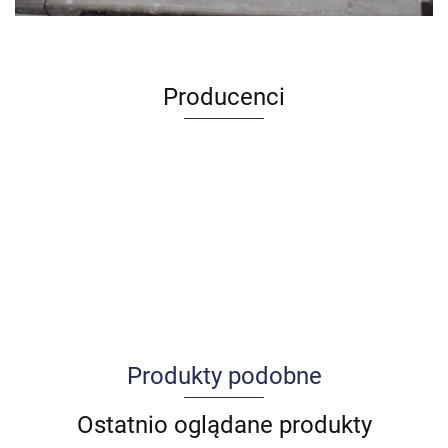
Producenci
Produkty podobne
Allegro_panel.ImageData
Ostatnio oglądane produkty