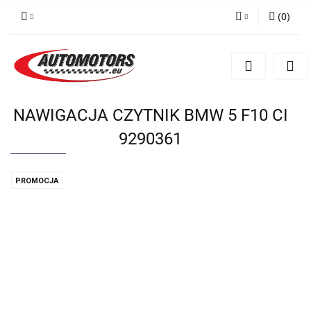
(
0
)
Zaloguj się
Zarejestruj się
Dodaj zgłoszenie
NAWIGACJA CZYTNIK BMW 5 F10 CI
9290361
PROMOCJA