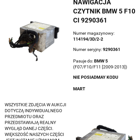
NAWIGACJA
CZYTNIK BMW 5 F10
CI 9290361
Numer magazynowy:
114194/3D/2-2
Numer seryjny:
9290361
Pasuje do:
BMW
5
(F07/F10/F11 [2009-2013])
NIE POSIADMAY KODU
MART
WSZYSTKIE ZDJĘCIA W AUKCJI
DOTYCZĄ INDYWIDUALNEGO
PRZEDMIOTU ORAZ
PRZEDSTAWIAJĄ REALNY
WYGLĄD DANEJ CZĘŚCI.
WIĘKSZOŚĆ NASZYCH CZĘŚCI