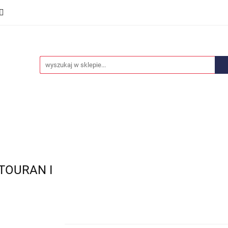
we
Części karoserii
Opony i felgi
Wyposażenie i
ości
Promocje
Opony i felgi
Wyposażenie i akcesoria
Car audio
TOURAN I