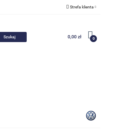
Strefa klienta
 akcesoria
Zaloguj się
Zarejestruj się
0,00 zł
0
Dodaj zgłoszenie
Nowości
Promocje