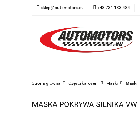
sklep@automotors.eu
+48 731 133 484
Części samochodo
Car audio
Now
Części samochodowe
Części karoserii
Strona główna
Części karoserii
Maski
Maski
MASKA POKRYWA SILNIKA VW 