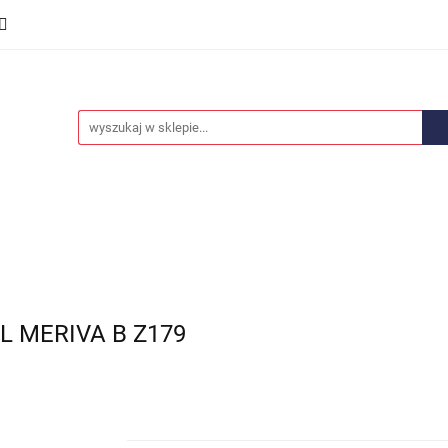
we
Części karoserii
Opony i felgi
Wyposażenie i
ości
Promocje
Opony i felgi
Wyposażenie i akcesoria
Car audio
 MERIVA B Z179