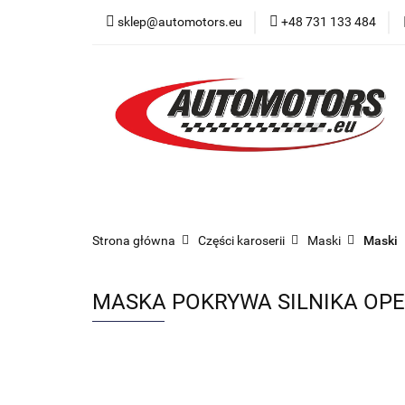
sklep@automotors.eu
+48 731 133 484
Części samochodo
Car audio
Now
Części samochodowe
Części karoserii
Strona główna
Części karoserii
Maski
Maski
MASKA POKRYWA SILNIKA OPEL