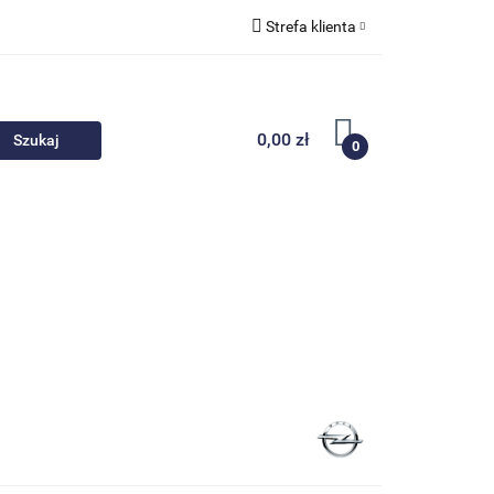
Strefa klienta
 akcesoria
Zaloguj się
Zarejestruj się
0,00 zł
0
Dodaj zgłoszenie
Nowości
Promocje