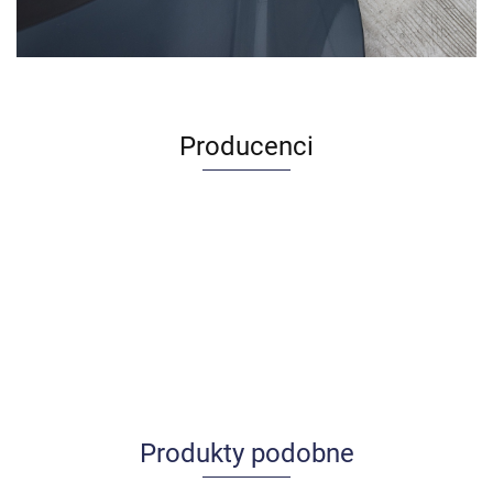
Producenci
Produkty podobne
Allegro_panel.ImageData