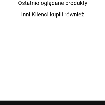
Ostatnio oglądane produkty
Inni Klienci kupili również
MASKA
MASKA
MASKA
MASKA
MASKA
MASKA
POKRYWA
POKRYWA
POKRYWA
POKRYWA
POKRYWA
POKRY
BENTLEY
SILNIKA
SILNIKA
SILNIKA
SILNIKA
SILNIKA
SILNIKA
199.00
189.00
189.00
189.00
189.00
189.00
ALFA
AUDI A3
AUDI A3
AUDI A3
AUDI A3 II
AUDI A3
ROMEO
8P II
8P MAŁY
8P MAŁY
8P LY3J
S3 8P
147 GT
MAŁY
GRILL
GRILL
MAŁY
MAŁY
GRILL
GRIL
GRILL
BLAUPUNKT