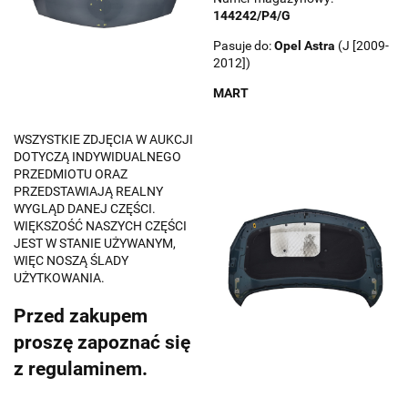
144242/P4/G
Pasuje do:
Opel
Astra
(J [2009-
2012])
MART
WSZYSTKIE ZDJĘCIA W AUKCJI
DOTYCZĄ INDYWIDUALNEGO
PRZEDMIOTU ORAZ
PRZEDSTAWIAJĄ REALNY
WYGLĄD DANEJ CZĘŚCI.
WIĘKSZOŚĆ NASZYCH CZĘŚCI
JEST W STANIE UŻYWANYM,
WIĘC NOSZĄ ŚLADY
UŻYTKOWANIA.
Przed zakupem
proszę zapoznać się
z regulaminem.