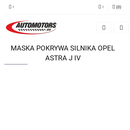
(
0
)
Zaloguj się
Zarejestruj się
Dodaj zgłoszenie
MASKA POKRYWA SILNIKA OPEL
ASTRA J IV