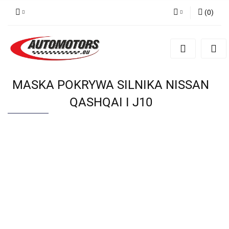
(
0
)
Zaloguj się
Zarejestruj się
Dodaj zgłoszenie
MASKA POKRYWA SILNIKA NISSAN
QASHQAI I J10