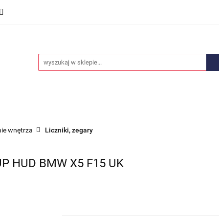
we
Części karoserii
Opony i felgi
Wyposażenie i
ości
Promocje
Opony i felgi
Wyposażenie i akcesoria
Car audio
ie wnętrza
Liczniki, zegary
UP HUD BMW X5 F15 UK