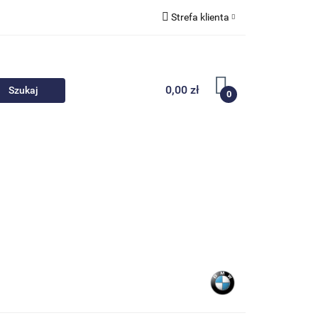
Strefa klienta
 akcesoria
Zaloguj się
Zarejestruj się
0,00 zł
0
Dodaj zgłoszenie
Nowości
Promocje