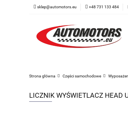
sklep@automotors.eu
+48 731 133 484
Części samochodo
Car audio
Now
Części samochodowe
Części karoserii
Strona główna
Części samochodowe
Wyposażen
LICZNIK WYŚWIETLACZ HEAD 