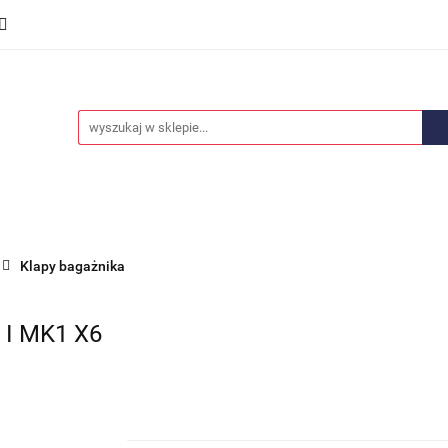
we
Części karoserii
Opony i felgi
Wyposażenie i
ości
Promocje
Opony i felgi
Wyposażenie i akcesoria
Car audio
Klapy bagażnika
I MK1 X6