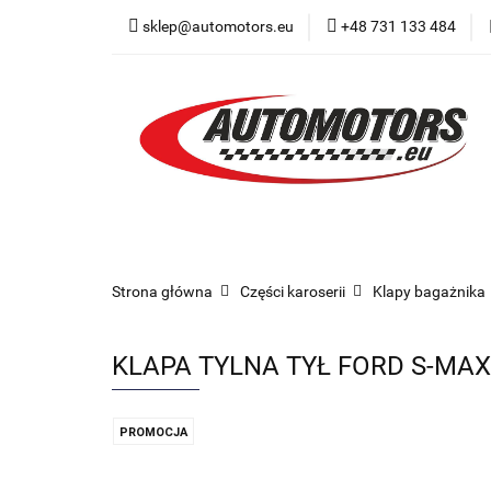
sklep@automotors.eu
+48 731 133 484
Części samochodo
Car audio
Now
Części samochodowe
Części karoserii
Strona główna
Części karoserii
Klapy bagażnika
KLAPA TYLNA TYŁ FORD S-MAX 
PROMOCJA