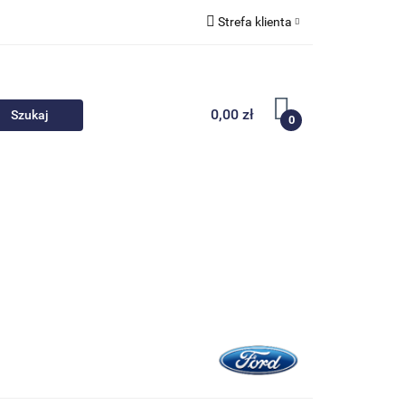
Strefa klienta
 akcesoria
Zaloguj się
Zarejestruj się
0,00 zł
0
Dodaj zgłoszenie
Nowości
Promocje