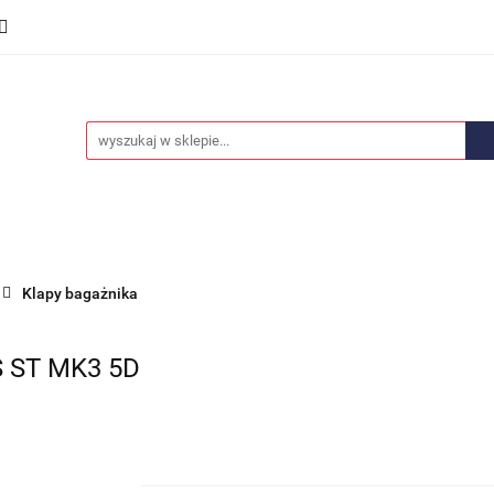
we
Części karoserii
Opony i felgi
Wyposażenie i
ości
Promocje
Opony i felgi
Wyposażenie i akcesoria
Car audio
Klapy bagażnika
 ST MK3 5D