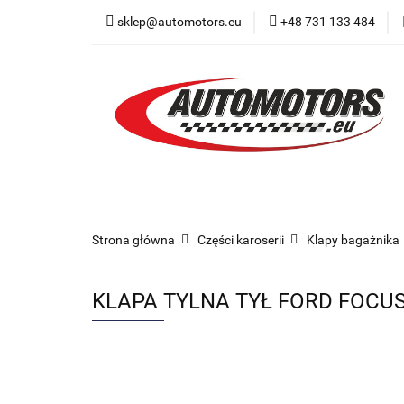
sklep@automotors.eu
+48 731 133 484
Części samochodo
Car audio
Now
Części samochodowe
Części karoserii
Strona główna
Części karoserii
Klapy bagażnika
KLAPA TYLNA TYŁ FORD FOCUS