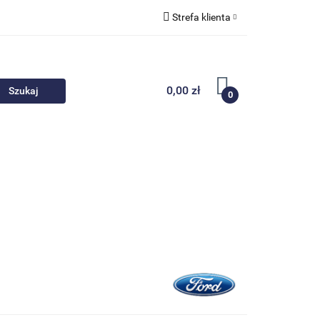
Strefa klienta
 akcesoria
Zaloguj się
Zarejestruj się
0,00 zł
0
Dodaj zgłoszenie
Nowości
Promocje