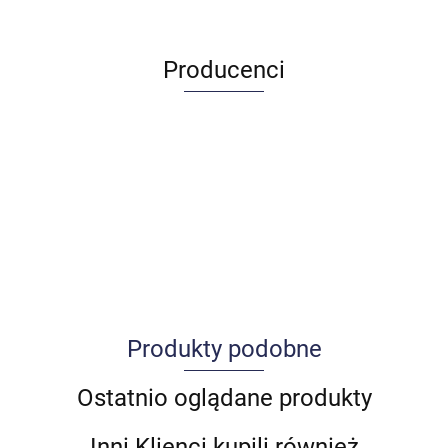
Producenci
Produkty podobne
Allegro_panel.ImageData
Ostatnio oglądane produkty
Inni Klienci kupili również