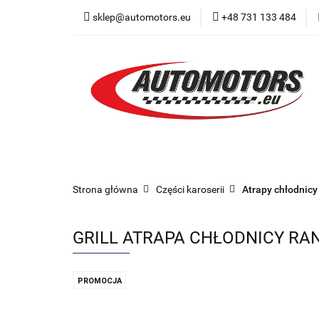
sklep@automotors.eu
+48 731 133 484
Części samochodo
Car audio
Now
Części samochodowe
Części karoserii
Strona główna
Części karoserii
Atrapy chłodnicy
GRILL ATRAPA CHŁODNICY RAN
PROMOCJA