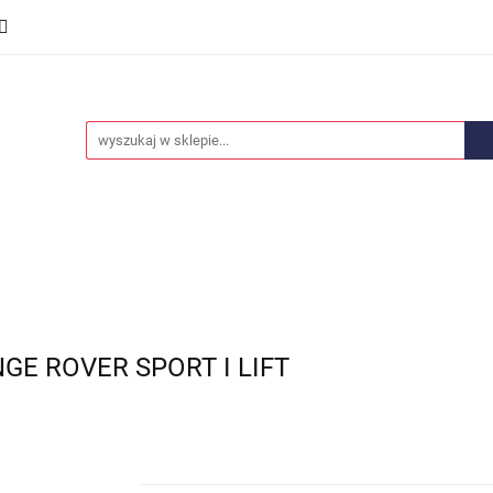
we
Części karoserii
Opony i felgi
Wyposażenie i
ości
Promocje
Opony i felgi
Wyposażenie i akcesoria
Car audio
GE ROVER SPORT I LIFT