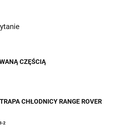
ytanie
IWANĄ CZĘŚCIĄ
L ATRAPA CHŁODNICY RANGE ROVER
3-2