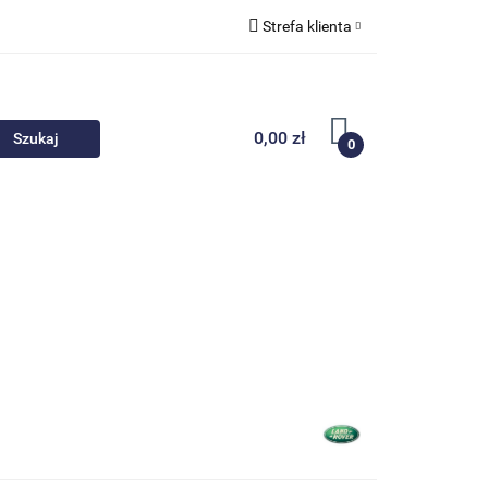
Strefa klienta
 akcesoria
Zaloguj się
Zarejestruj się
0,00 zł
0
Dodaj zgłoszenie
Nowości
Promocje