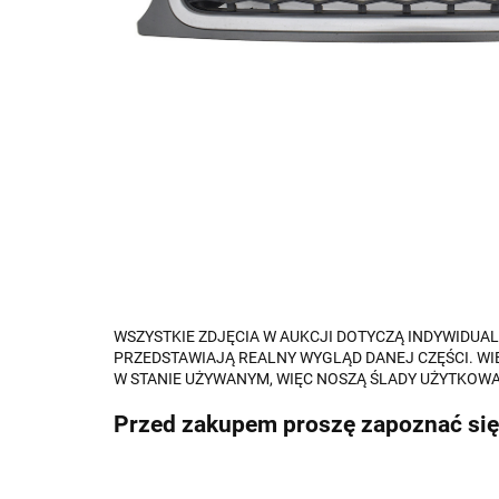
WSZYSTKIE ZDJĘCIA W AUKCJI DOTYCZĄ INDYWIDU
PRZEDSTAWIAJĄ REALNY WYGLĄD DANEJ CZĘŚCI. WI
W STANIE UŻYWANYM, WIĘC NOSZĄ ŚLADY UŻYTKOWA
Przed zakupem proszę zapoznać się