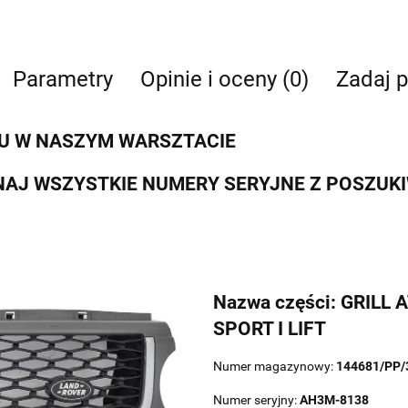
Parametry
Opinie i oceny (0)
Zadaj p
U W NASZYM WARSZTACIE
AJ WSZYSTKIE NUMERY SERYJNE Z POSZUK
Nazwa części: GRIL
SPORT I LIFT
Numer magazynowy:
144681/PP/
Numer seryjny:
AH3M-8138