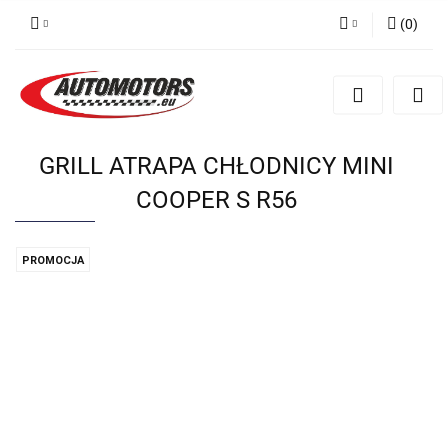
(
0
)
Zaloguj się
Zarejestruj się
Dodaj zgłoszenie
GRILL ATRAPA CHŁODNICY MINI
COOPER S R56
PROMOCJA